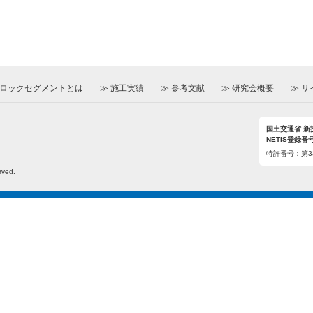
ロックセグメントとは
施工実績
参考文献
研究会概要
サ
国土交通省 新
NETIS登録番号：
特許番号：第33
ved.